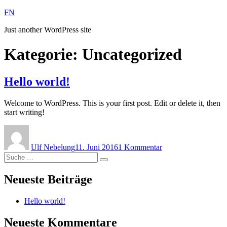
Zum
FN
Inhalt
Just another WordPress site
springen
Kategorie:
Uncategorized
Hello world!
Welcome to WordPress. This is your first post. Edit or delete it, then
start writing!
Autor
Veröffentlicht
zu
am
Hello
Ulf Nebelung
11. Juni 2016
1 Kommentar
world!
Suche
Suche
nach:
Neueste Beiträge
Hello world!
Neueste Kommentare